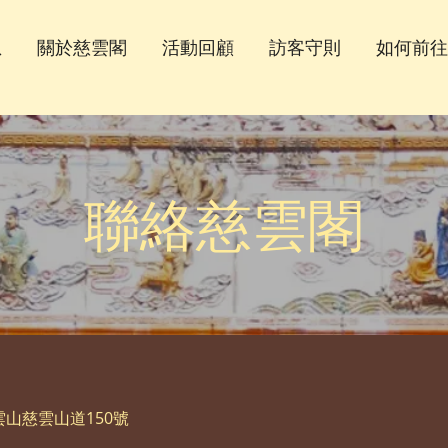
息
關於慈雲閣
活動回顧
訪客守則
如何前往
聯絡慈雲閣
山慈雲山道150號