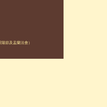
重陽節及盂蘭法會）